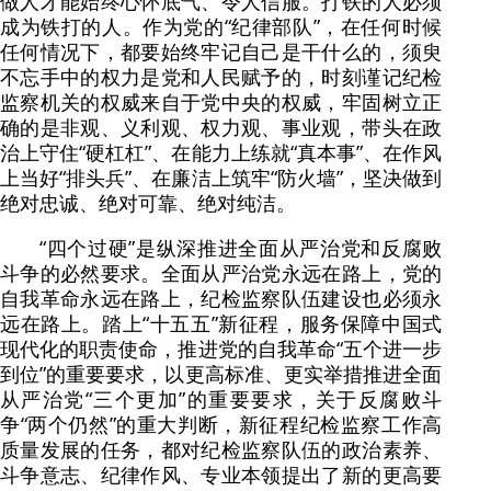
做人才能始终心怀底气、令人信服。打铁的人必须
成为铁打的人。作为党的“纪律部队”，在任何时候
任何情况下，都要始终牢记自己是干什么的，须臾
不忘手中的权力是党和人民赋予的，时刻谨记纪检
监察机关的权威来自于党中央的权威，牢固树立正
确的是非观、义利观、权力观、事业观，带头在政
治上守住“硬杠杠”、在能力上练就“真本事”、在作风
上当好“排头兵”、在廉洁上筑牢“防火墙”，坚决做到
绝对忠诚、绝对可靠、绝对纯洁。
“四个过硬”是纵深推进全面从严治党和反腐败
斗争的必然要求。全面从严治党永远在路上，党的
自我革命永远在路上，纪检监察队伍建设也必须永
远在路上。踏上“十五五”新征程，服务保障中国式
现代化的职责使命，推进党的自我革命“五个进一步
到位”的重要要求，以更高标准、更实举措推进全面
从严治党“三个更加”的重要要求，关于反腐败斗
争“两个仍然”的重大判断，新征程纪检监察工作高
质量发展的任务，都对纪检监察队伍的政治素养、
斗争意志、纪律作风、专业本领提出了新的更高要