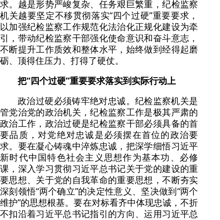
求。越是形势严峻复杂、任务艰巨繁重，纪检监察
机关越要坚定不移贯彻落实“四个过硬”重要要求，
以加强纪检监察工作规范化法治化正规化建设为牵
引，带动纪检监察干部强化使命意识和奋斗意志，
不断提升工作质效和整体水平，始终做到经得起磨
砺、顶得住压力、打得了硬仗。
把“四个过硬”重要要求落实到实际行动上
政治过硬必须铸牢绝对忠诚。纪检监察机关是
管党治党的政治机关，纪检监察工作是极其严肃的
政治工作，政治过硬是纪检监察干部必须具备的首
要品质，对党绝对忠诚是必须摆在首位的政治要
求。要在凝心铸魂中淬炼忠诚，把深学细悟习近平
新时代中国特色社会主义思想作为基本功、必修
课，深入学习贯彻习近平总书记关于党的建设的重
要思想、关于党的自我革命的重要思想，不断夯实
深刻领悟“两个确立”的决定性意义、坚决做到“两个
维护”的思想根基。要在对标看齐中体现忠诚，不折
不扣沿着习近平总书记指引的方向、运用习近平总