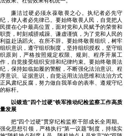
法效果、社会效果有机统一。
廉洁过硬必须永葆敬畏之心。执纪者必先守
纪，律人者必先律己。要始终敬畏人民，自觉把人
民摆在心中最高位置，面对党和人民赋予的荣誉和
职责，时刻戒骄戒躁、谦虚谨慎，为了党和人民的
利益赴汤蹈火、在所不辞。要始终敬畏组织，树牢
组织意识，遵守组织制度，坚持组织授权，坚守组
织原则，严格按照规定权限、规则、程序开展工
作，自觉接受组织安排和纪律约束。要始终敬畏法
纪，保持如临如履的警醒，不断强化法治意识、程
序意识、证据意识，自觉运用法治思维和法治方式
正风肃纪反腐，努力做自我革命的表率、遵规守纪
的标杆。
以锻造“四个过硬”铁军推动纪检监察工作高质
量发展
把“四个过硬”贯穿纪检监察干部成长全周期。
强化思想引领，严格执行“第一议题”制度，持续实
施“随机抽点列席人员、随机抽点人员发言”的“双随