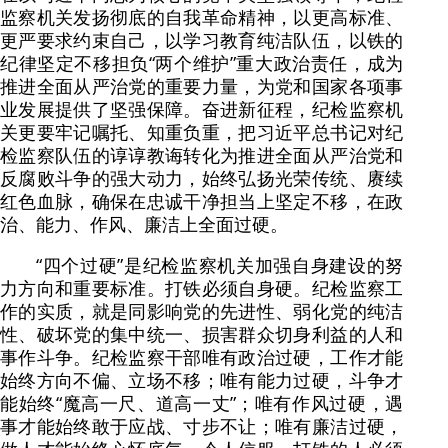
监察机关发扬彻底的自我革命精神，以更高标准、
更严要求约束自己，以学习教育纯洁队伍，以铁的
纪律坚定不移担负“两个维护”重大政治责任，成为
推进全面从严治党的重要力量，为党和国家各项事
业发展提供了坚强保障。奋进新征程，纪检监察机
关更要牢记嘱托、知重负重，把习近平总书记对纪
检监察队伍的谆谆教诲转化为推进全面从严治党和
反腐败斗争的强大动力，始终弘扬光荣传统、赓续
红色血脉，确保在忠诚干净担当上坚定不移，在政
治、能力、作风、廉洁上全面过硬。
“四个过硬”是纪检监察机关加强自身建设的努
力方向和重要标准。打铁必须自身硬。纪检监察工
作的实质，就是同影响党的先进性、弱化党的纯洁
性、破坏党的集中统一、损害群众切身利益的人和
事作斗争。纪检监察干部唯有政治过硬，工作才能
始终方向不偏、立场不移；唯有能力过硬，斗争才
能始终“魔高一尺、道高一丈”；唯有作风过硬，遇
事才能始终敢于应战、寸步不让；唯有廉洁过硬，