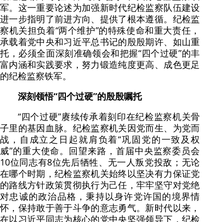
军。这一重要论述为加强新时代纪检监察队伍建设
进一步指明了前进方向、提供了根本遵循。纪检监
察机关担负着“两个维护”的特殊使命和重大责任，
承载着党中央和习近平总书记的殷殷期许、如山重
托，必须全面深刻准确领会和把握“四个过硬”的丰
富内涵和实践要求，努力锻造纯度更高、成色更足
的纪检监察铁军。
深刻领悟“四个过硬”的殷殷嘱托
“四个过硬”赓续传承着刻印在纪检监察机关骨
子里的基因血脉。纪检监察机关因党而生、为党而
战，自成立之日起就肩负着“巩固党的一致及权
威”的重大使命。回望来路，首届中央监察委员会
10位同志有8位先后牺牲、无一人叛党投敌；无论
在哪个时期，纪检监察机关始终以坚决有力保证党
的路线方针政策贯彻执行为己任，牢牢坚守对党绝
对忠诚的政治品格，秉持以身许党许国的境界情
怀，保持敢于善于斗争的意志勇气。新时代以来，
在以习近平同志为核心的党中央坚强领导下，纪检