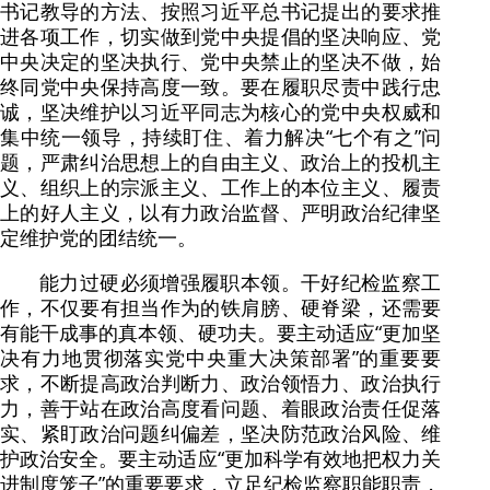
书记教导的方法、按照习近平总书记提出的要求推
进各项工作，切实做到党中央提倡的坚决响应、党
中央决定的坚决执行、党中央禁止的坚决不做，始
终同党中央保持高度一致。要在履职尽责中践行忠
诚，坚决维护以习近平同志为核心的党中央权威和
集中统一领导，持续盯住、着力解决“七个有之”问
题，严肃纠治思想上的自由主义、政治上的投机主
义、组织上的宗派主义、工作上的本位主义、履责
上的好人主义，以有力政治监督、严明政治纪律坚
定维护党的团结统一。
能力过硬必须增强履职本领。干好纪检监察工
作，不仅要有担当作为的铁肩膀、硬脊梁，还需要
有能干成事的真本领、硬功夫。要主动适应“更加坚
决有力地贯彻落实党中央重大决策部署”的重要要
求，不断提高政治判断力、政治领悟力、政治执行
力，善于站在政治高度看问题、着眼政治责任促落
实、紧盯政治问题纠偏差，坚决防范政治风险、维
护政治安全。要主动适应“更加科学有效地把权力关
进制度笼子”的重要要求，立足纪检监察职能职责，