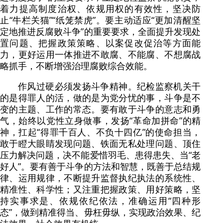
着力提高制度治权、依规用权的有效性，坚决防
止“牛栏关猫”“纸笼禁虎”。要主动适应“更加清醒坚
定地推进反腐败斗争”的重要要求，全面提升发现处
置问题、把握政策策略、以案促改促治等方面能
力，更好运用一体推进不敢腐、不能腐、不想腐战
略抓手，不断增强治理腐败综合效能。
作风过硬必须发扬斗争精神。纪检监察机关干
的是得罪人的活，做的是为党分忧的事，斗争是不
变的主题、工作的常态。要有敢于斗争的意志和勇
气，始终以党性立身做事，发扬“革命加拼命”的精
神，扛起“得罪千百人、不负十四亿”的使命担当，
敢于瞪大眼睛发现问题、铁面无私处理问题、顶住
压力解决问题，决不能爱惜羽毛、患得患失、当“老
好人”。要有善于斗争的方法和智慧，既善于总结规
律、运用规律，不断提升监督执纪执法的系统性、
精准性、科学性；又注重把握政策、用好策略，坚
持实事求是、依规依纪依法，准确运用“四种形
态”，做到精准得当、毋枉毋纵，实现政治效果、纪