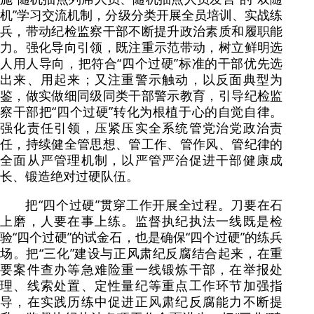
机”学习交流机制，分级分类开展全员培训、实战练
兵，带动纪检监察干部不断提升政治素质和履职能
力。强化导向引领，既注重示范带动，树立鲜明选
人用人导向，把符合“四个过硬”标准的干部优先选
出来、用起来；又注重警示触动，以反面典型为
鉴，做实做细同级同类干部警示教育，引导纪检监
察干部把“四个过硬”转化为根植于心的自觉自律。
强化责任引领，压紧压实全系统管党治党政治责
任，持续健全管思想、管工作、管作风、管纪律的
全面从严管理机制，以严管严治促进干部健康成
长、锻造绝对过硬队伍。
把“四个过硬”贯穿工作开展全过程。刀要在石
上磨，人要在事上练。监督执纪执法一线既是检
验“四个过硬”的试金石，也是确保“四个过硬”的练兵
场。把“三化”建设与正风肃纪反腐结合起来，在重
要案件查办等急难险重一线锻炼干部，在举报处
理、线索处置、定性量纪等重点工作环节加强指
导，在实践历练中促进正风肃纪反腐能力不断提