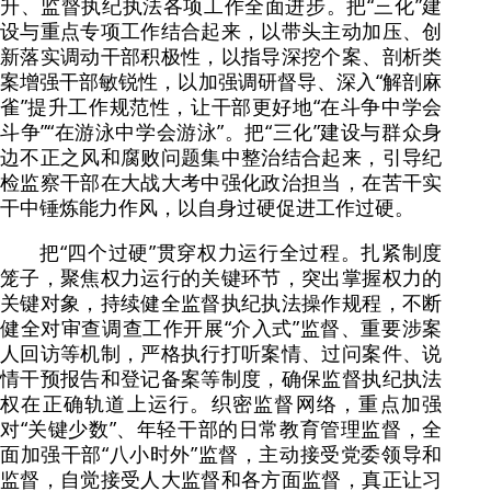
升、监督执纪执法各项工作全面进步。把“三化”建
设与重点专项工作结合起来，以带头主动加压、创
新落实调动干部积极性，以指导深挖个案、剖析类
案增强干部敏锐性，以加强调研督导、深入“解剖麻
雀”提升工作规范性，让干部更好地“在斗争中学会
斗争”“在游泳中学会游泳”。把“三化”建设与群众身
边不正之风和腐败问题集中整治结合起来，引导纪
检监察干部在大战大考中强化政治担当，在苦干实
干中锤炼能力作风，以自身过硬促进工作过硬。
把“四个过硬”贯穿权力运行全过程。扎紧制度
笼子，聚焦权力运行的关键环节，突出掌握权力的
关键对象，持续健全监督执纪执法操作规程，不断
健全对审查调查工作开展“介入式”监督、重要涉案
人回访等机制，严格执行打听案情、过问案件、说
情干预报告和登记备案等制度，确保监督执纪执法
权在正确轨道上运行。织密监督网络，重点加强
对“关键少数”、年轻干部的日常教育管理监督，全
面加强干部“八小时外”监督，主动接受党委领导和
监督，自觉接受人大监督和各方面监督，真正让习