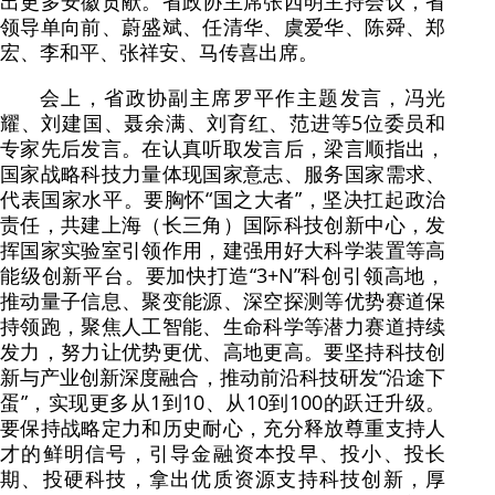
出更多安徽贡献。省政协主席张西明主持会议，省
领导单向前、蔚盛斌、任清华、虞爱华、陈舜、郑
宏、李和平、张祥安、马传喜出席。
会上，省政协副主席罗平作主题发言，冯光
耀、刘建国、聂余满、刘育红、范进等5位委员和
专家先后发言。在认真听取发言后，梁言顺指出，
国家战略科技力量体现国家意志、服务国家需求、
代表国家水平。要胸怀“国之大者”，坚决扛起政治
责任，共建上海（长三角）国际科技创新中心，发
挥国家实验室引领作用，建强用好大科学装置等高
能级创新平台。要加快打造“3+N”科创引领高地，
推动量子信息、聚变能源、深空探测等优势赛道保
持领跑，聚焦人工智能、生命科学等潜力赛道持续
发力，努力让优势更优、高地更高。要坚持科技创
新与产业创新深度融合，推动前沿科技研发“沿途下
蛋”，实现更多从1到10、从10到100的跃迁升级。
要保持战略定力和历史耐心，充分释放尊重支持人
才的鲜明信号，引导金融资本投早、投小、投长
期、投硬科技，拿出优质资源支持科技创新，厚