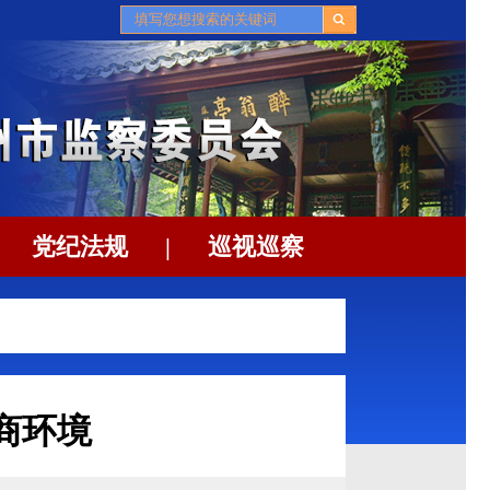
党纪法规
|
巡视巡察
商环境