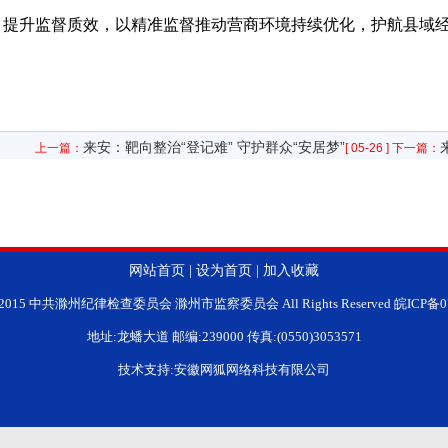
、提升监督质效，以精准监督推动营商环境持续优化，护航县域经
来安：靶向整治“登记难” 守护群众“安居梦”
上一篇：
[ 05-26 ]
下一篇：
网站首页
|
设为首页
|
加入收藏
ht 2015 中共滁州纪律检查委员会 滁州市监察委员会 All Rights Reserved 皖ICP备0
地址:龙蟠大道 邮编:239000 传真:(0550)3053571
技术支持:安徽网狐网络科技有限公司