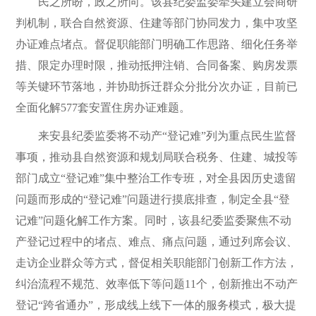
民之所盼，政之所向。该县纪委监委牵头建立会商研
判机制，联合自然资源、住建等部门协同发力，集中攻坚
办证难点堵点。督促职能部门明确工作思路、细化任务举
措、限定办理时限，推动抵押注销、合同备案、购房发票
等关键环节落地，并协助拆迁群众分批分次办证，目前已
全面化解577套安置住房办证难题。
来安县纪委监委将不动产“登记难”列为重点民生监督
事项，推动县自然资源和规划局联合税务、住建、城投等
部门成立“登记难”集中整治工作专班，对全县因历史遗留
问题而形成的“登记难”问题进行摸底排查，制定全县“登
记难”问题化解工作方案。同时，该县纪委监委聚焦不动
产登记过程中的堵点、难点、痛点问题，通过列席会议、
走访企业群众等方式，督促相关职能部门创新工作方法，
纠治流程不规范、效率低下等问题11个，创新推出不动产
登记“跨省通办”，形成线上线下一体的服务模式，极大提