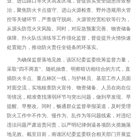
业、进山路口等火灾高发区域，督促抓实安全隐患排查整
治，聚焦防火卡点值守、进山火源检查、野外违规用火管
控等关键环节，严查值守脱岗、火源管控宽松软等行为，
从源头防范火灾风险。同时，对应急预案完善、物资储备
保障、扑火队伍演练等工作强化监督，督促提升火情快速
处置能力，推动防火责任全链条闭环落实。
为确保监督落地见效，该区纪委监委统筹监督力量，
采取“四不两直”、随机抽查、明察暗访相结合的方式，直
插防火卡点、重点林区一线，与护林员、基层工作人员面
对面交流，实地核查防火宣传、物资储备、人员在岗在位
等情况，精准查找薄弱环节与突出问题，做到早发现、早
提醒、早整改。同时，畅通群众监督举报渠道，及时受理
防火工作中不作为、慢作为、乱作为等问题线索，对违纪
违法问题严肃追责问责，以严明纪律倒逼各项防火措施落
地见效。截至目前，南谯区纪委监委联合相关部门开展监