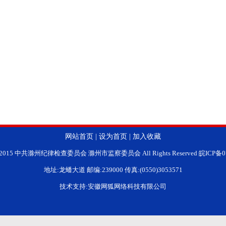
网站首页
|
设为首页
|
加入收藏
ht 2015 中共滁州纪律检查委员会 滁州市监察委员会 All Rights Reserved 皖ICP备0
地址:龙蟠大道 邮编:239000 传真:(0550)3053571
技术支持:安徽网狐网络科技有限公司