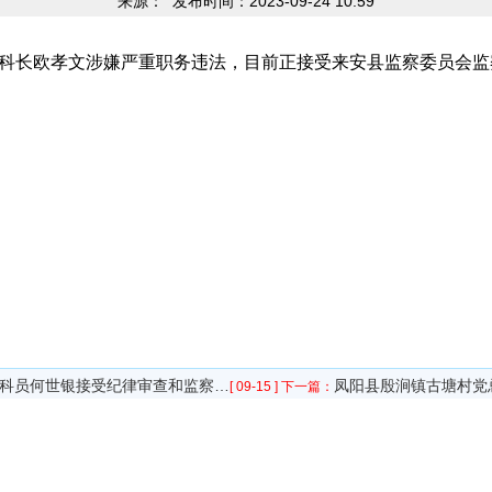
来源：
发布时间：2023-09-24 10:59
科长欧孝文涉嫌严重职务违法，目前正接受来安县监察委员会监察
科员何世银接受纪律审查和监察…
凤阳县殷涧镇古塘村党
[ 09-15 ]
下一篇：