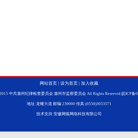
网站首页
|
设为首页
|
加入收藏
ht 2015 中共滁州纪律检查委员会 滁州市监察委员会 All Rights Reserved 皖ICP备0
地址:龙蟠大道 邮编:239000 传真:(0550)3053571
技术支持:安徽网狐网络科技有限公司